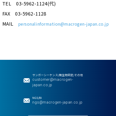
TEL 03-5962-1124(代)
FAX 03-5962-1128
MAIL
personalinformation@macrogen-japan.co.jp
サンガーシーケンス/微生物同定/その他
customer@macrogen-
japan.co.jp
NGS/BI
ngs@macrogen-japan.co.jp