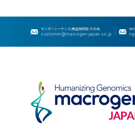
サンガーシーケンス/微生物同定/その他
NGS
customer@macrogen-japan.co.jp
ng