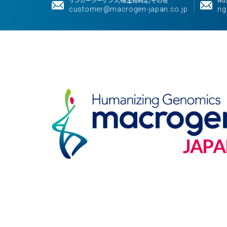
customer@macrogen-japan.co.jp
ng